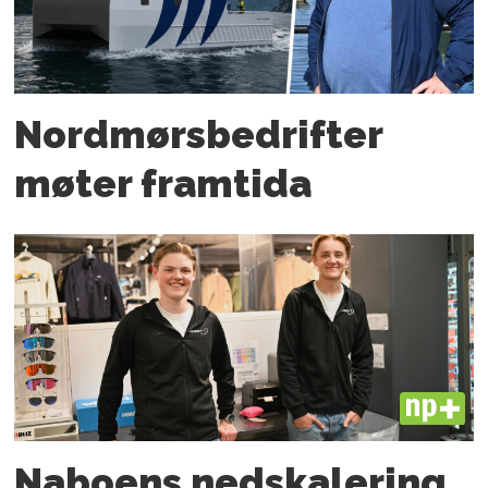
Nordmørs­bedrifter
møter framtida
PLUS
Naboens nedskalering