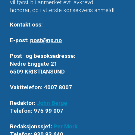
vil først bli anmerket evt. avkrevd
honorar, og i ytterste konsekvens anmeldt.
Kontakt oss:
E-post:
post@np.no
Post- og besøksadresse:
Nedre Enggate 21
6509 KRISTIANSUND
Vakttelefon: 4007 8007
Redaktør:
John Berge
Telefon: 975 99 007
Redaksjonssjef:
Per Mork
Telefon: 930 93 640