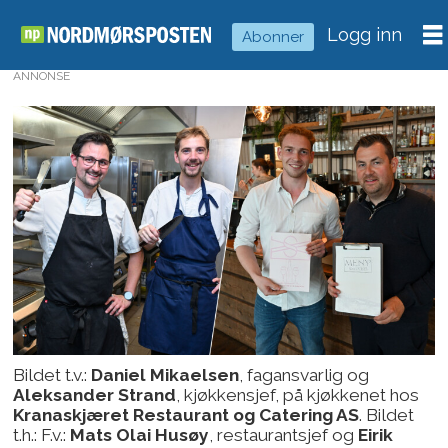
Logg inn
Abonner
ANNONSE
Bildet t.v.:
Daniel Mikaelsen
, fagansvarlig og
Aleksander Strand
, kjøkkensjef, på kjøkkenet hos
Kranaskjæret Restaurant og Catering AS
. Bildet
t.h.: F.v.:
Mats Olai Husøy
, restaurantsjef og
Eirik