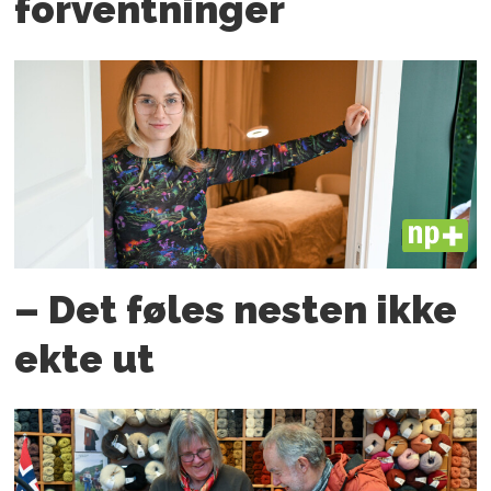
forventninger
PLUS
– Det føles nesten ikke
ekte ut