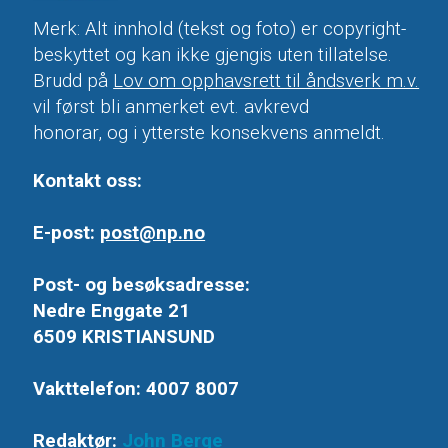
Merk: Alt innhold (tekst og foto) er copyright-
beskyttet og kan ikke gjengis uten tillatelse.
Brudd på
Lov om opphavsrett til åndsverk m.v.
vil først bli anmerket evt. avkrevd
honorar, og i ytterste konsekvens anmeldt.
Kontakt oss:
E-post:
post@np.no
Post- og besøksadresse:
Nedre Enggate 21
6509 KRISTIANSUND
Vakttelefon: 4007 8007
Redaktør:
John Berge