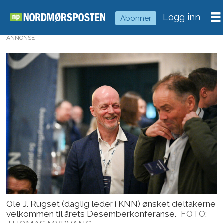
Logg inn
Abonner
ANNONSE
Ole J. Rugset (daglig leder i KNN) ønsket deltakerne
velkommen til årets Desemberkonferanse.
FOTO: