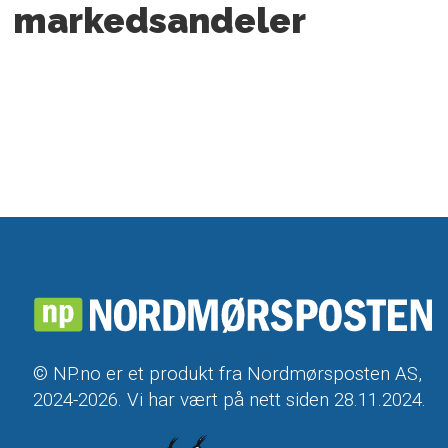
markedsandeler
© NP.no er et produkt fra Nordmørsposten AS,
2024-2026. Vi har vært på nett siden 28.11.2024.