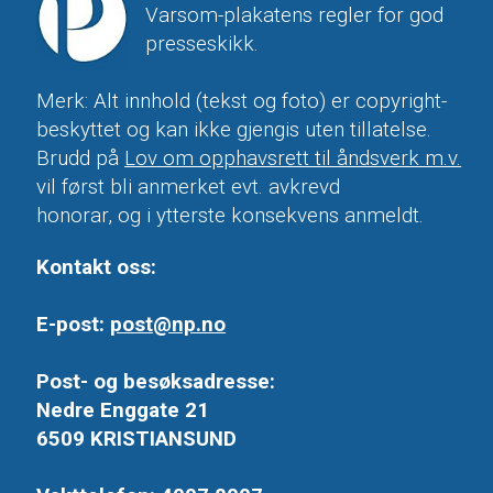
Varsom-plakatens regler for god
presseskikk.
Merk: Alt innhold (tekst og foto) er copyright-
beskyttet og kan ikke gjengis uten tillatelse.
Brudd på
Lov om opphavsrett til åndsverk m.v.
vil først bli anmerket evt. avkrevd
honorar, og i ytterste konsekvens anmeldt.
Kontakt oss:
E-post:
post@np.no
Post- og besøksadresse:
Nedre Enggate 21
6509 KRISTIANSUND