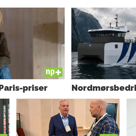
PLUS
Paris-priser
Nordmørs­bedri