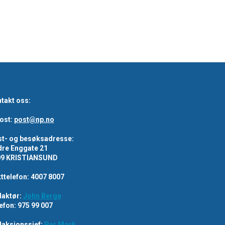
takt oss:
ost:
post@np.no
t- og besøksadresse:
re Enggate 21
09 KRISTIANSUND
ttelefon: 4007 8007
aktør:
John Berge
efon: 975 99 007
aksjonssjef:
Per Mork