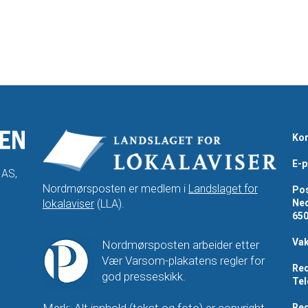
Kon
E-p
 AS,
Nordmørsposten er medlem i
Landslaget for
Pos
lokalaviser
(LLA).
Ned
65
Vak
Nordmørsposten arbeider etter
Vær Varsom-plakatens regler for
Red
god presseskikk.
Tel
Merk: Alt innhold (tekst og foto) er copyright-
Red