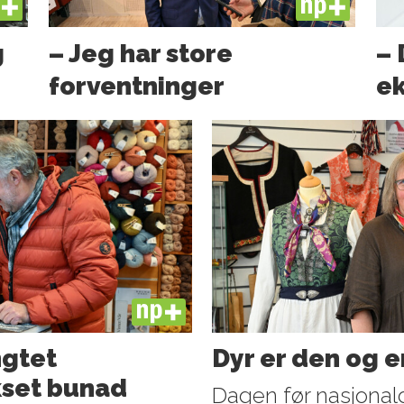
US
PLUS
g
– Jeg har store
– 
forventninger
ek
PLUS
ngtet
Dyr er den og e
kset bunad
Dagen før nasjonal