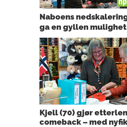
PL
Naboens nedskalerin
ga en gyllen mulighet
Kjell (70) gjør etterle
comeback – med nyfi