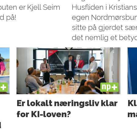
uten er Kjell Seim
Husfliden i Kristi
d på!
egen Nordmørsbuna
sitte på gjerdet sær
det nemlig et betyd
US
PLUS
s
Er lokalt næringsliv klar
Kl
for KI-loven?
m
d