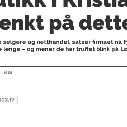
tenkt på dette 
 selgere og netthandel, satser firmaet nå f
le lenge – og mener de har truffet blink på
 - 15:58
NGSLIV