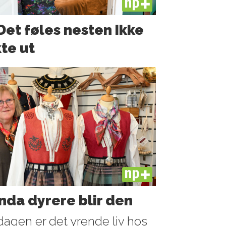
PLUS
Det føles nesten ikke
te ut
PLUS
nda dyrere blir den
dagen er det yrende liv hos