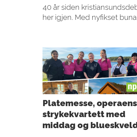
40 år siden kristiansundsdeb
her igjen. Med nyfikset buna
PL
Platemesse, operaen
strykekvartett med
middag og blueskvel