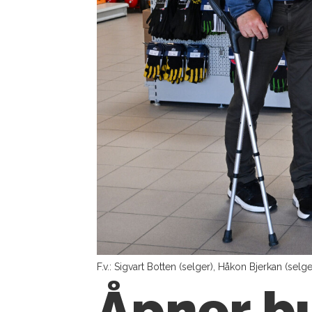
F.v.: Sigvart Botten (selger), Håkon Bjerkan (selg
Åpner bu