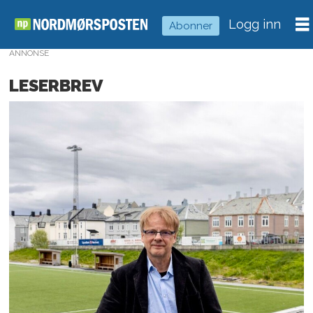
Logg inn
Abonner
ANNONSE
LESERBREV