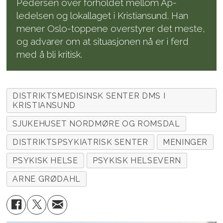
Pedersen over forholdet mellom Ap-
ledelsen og lokallaget i Kristiansund. Han
mener Oslo-toppene overstyrer det meste,
og advarer om at situasjonen nå er i ferd
med å bli kritisk.
DISTRIKTSMEDISINSK SENTER DMS I
KRISTIANSUND
SJUKEHUSET NORDMØRE OG ROMSDAL
DISTRIKTSPSYKIATRISK SENTER
MENINGER
PSYKISK HELSE
PSYKISK HELSEVERN
ARNE GRØDAHL