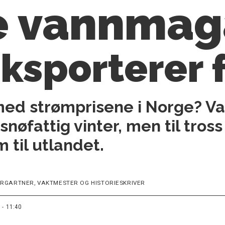
vann­maga
ksporterer 
 med strømprisene i Norge? 
snøfattig vinter, men til tros
m til utlandet.
RGARTNER, VAKTMESTER OG HISTORIESKRIVER
 - 11:40