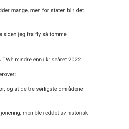
dder mange, men for staten blir det
ge siden jeg fra fly så tomme
4 TWh mindre enn i kriseåret 2022.
ørover:
or, og at de tre sørligste områdene i
onering, men ble reddet av historisk