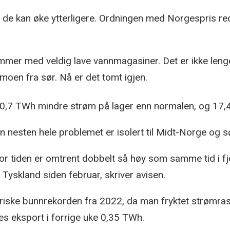
 de kan øke ytterligere. Ordningen med Norgespris re
 sommer med veldig lave vannmagasiner. Det er ikke len
moen fra sør. Nå er det tomt igjen.
 20,7 TWh mindre strøm på lager enn normalen, og 17,
 nesten hele problemet er isolert til Midt-Norge og s
for tiden er omtrent dobbelt så høy som samme tid i fj
 Tyskland siden februar, skriver avisen.
riske bunnrekorden fra 2022, da man fryktet strømrasj
es eksport i forrige uke 0,35 TWh.