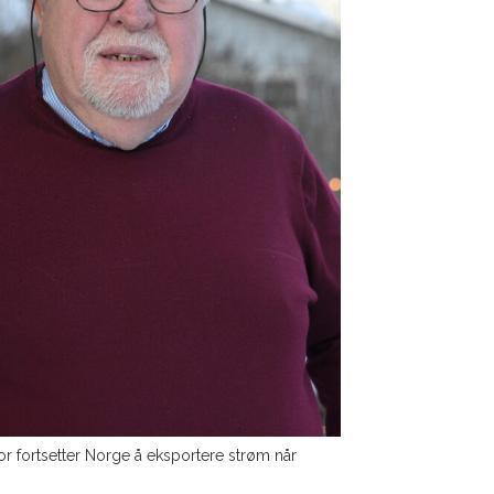
r fortsetter Norge å eksportere strøm når