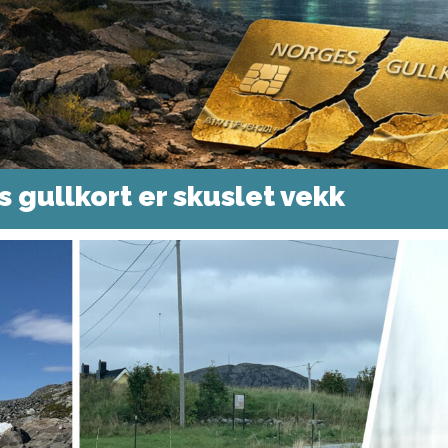
s gullkort er skuslet vekk