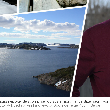
agasiner, økende strømpriser og spørsmålet mange stiller seg: Hvorfo
oto: Wikipedia / Reinhardheydt / Odd Inge Teige / John Berge