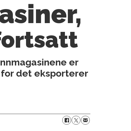
siner,
fortsatt
Vannmagasinene er
s for det eksporterer