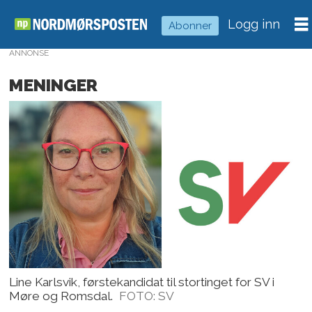
Logg inn
Abonner
ANNONSE
MENINGER
Line Karlsvik, førstekandidat til stortinget for SV i
Møre og Romsdal.
FOTO: SV