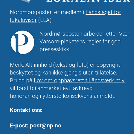
Nordmørsposten er medlem i
Landslaget for
lokalaviser
(LLA).
Nordmørsposten arbeider etter Vær
Varsom-plakatens regler for god
presseskikk.
Merk: Alt innhold (tekst og foto) er copyright-
beskyttet og kan ikke gjengis uten tillatelse.
Brudd på
Lov om opphavsrett til åndsverk m.v.
vil først bli anmerket evt. avkrevd
honorar, og i ytterste konsekvens anmeldt.
Kontakt oss:
E-post:
post@np.no