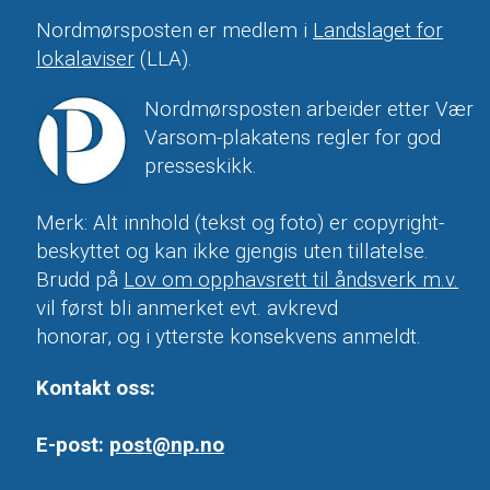
Nordmørsposten er medlem i
Landslaget for
lokalaviser
(LLA).
Nordmørsposten arbeider etter Vær
Varsom-plakatens regler for god
presseskikk.
Merk: Alt innhold (tekst og foto) er copyright-
beskyttet og kan ikke gjengis uten tillatelse.
Brudd på
Lov om opphavsrett til åndsverk m.v.
vil først bli anmerket evt. avkrevd
honorar, og i ytterste konsekvens anmeldt.
Kontakt oss:
E-post:
post@np.no