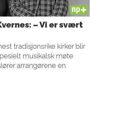
PLUS
Kvernes: – Vi er svært
t tradisjonsrike kirker blir
spesielt musikalsk møte
lører arrangørene en