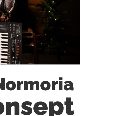
 Normoria
onsept