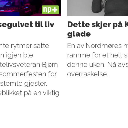
PLUS
gulvet til liv
Dette skjer på 
glade
nte rytmer satte
En av Nordmøres mes
 igjen ble
ramme for et helt 
utelivsveteran Bjørn
denne uken. Nå avs
n sommerfesten for
overraskelse.
stemte gjester,
eblikket på en viktig