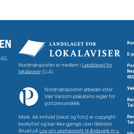
Kon
E-p
 AS,
Nordmørsposten er medlem i
Landslaget for
Pos
lokalaviser
(LLA).
Ned
65
Vak
Nordmørsposten arbeider etter
Vær Varsom-plakatens regler for
Red
god presseskikk.
Tel
Merk: Alt innhold (tekst og foto) er copyright-
Red
Tel
beskyttet og kan ikke gjengis uten tillatelse.
Brudd på
Lov om opphavsrett til åndsverk m.v.
Vå