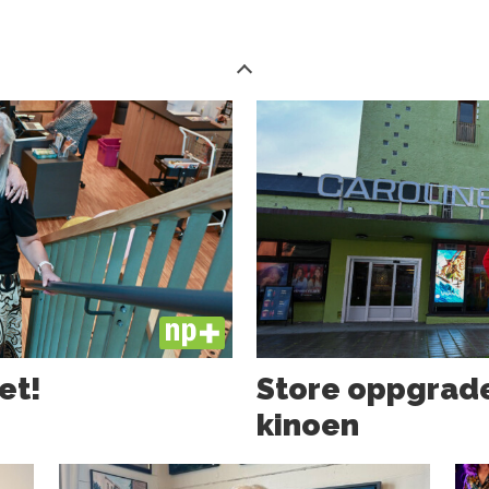
PLUS
et!
Store oppgrade
kinoen