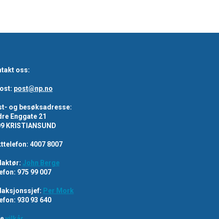
takt oss:
ost:
post@np.no
t- og besøksadresse:
re Enggate 21
09 KRISTIANSUND
ttelefon: 4007 8007
aktør:
John Berge
efon: 975 99 007
aksjonssjef:
Per Mork
efon: 930 93 640
re
vilkår
.