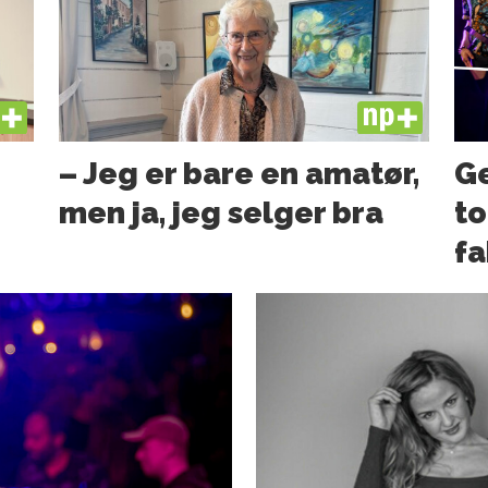
US
PLUS
– Jeg er bare en amatør,
Ge
men ja, jeg selger bra
to
fa