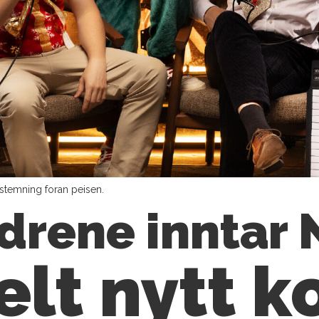
estemning foran peisen.
ødrene inntar
elt
nytt k