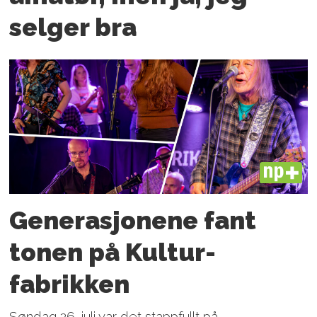
selger bra
PLUS
Generasjonene fant
tonen på Kultur­
fabrikken
Søndag 26. juli var det stappfullt på