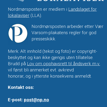
Nordmørsposten er medlem i
Landslaget for
lokalaviser
(LLA).
Nordmørsposten arbeider etter Vær
Varsom-plakatens regler for god
presseskikk.
Merk: Alt innhold (tekst og foto) er copyright-
beskyttet og kan ikke gjengis uten tillatelse.
Brudd på
Lov om opphavsrett til åndsverk m.v.
vil først bli anmerket evt. avkrevd
honorar, og i ytterste konsekvens anmeldt.
Kontakt oss:
E-post:
post@np.no