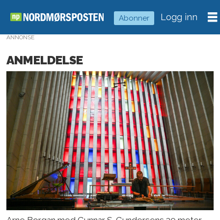
Logg inn
Abonner
ANNONSE
ANMELDELSE
Arne Borgan med Gunnar S. Gundersens 30 meter