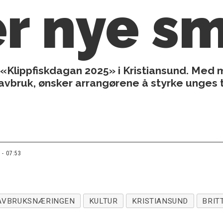
r nye s
Klippfiskdagan 2025» i Kristiansund. Med m
avbruk, ønsker arrangørene å styrke unges ti
 - 07:53
AVBRUKSNÆRINGEN
KULTUR
KRISTIANSUND
BRIT