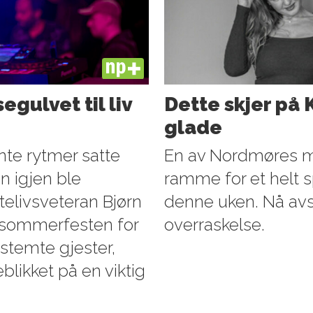
PLUS
gulvet til liv
Dette skjer på 
glade
nte rytmer satte
En av Nordmøres mes
 igjen ble
ramme for et helt 
utelivsveteran Bjørn
denne uken. Nå avs
n sommerfesten for
overraskelse.
stemte gjester,
eblikket på en viktig