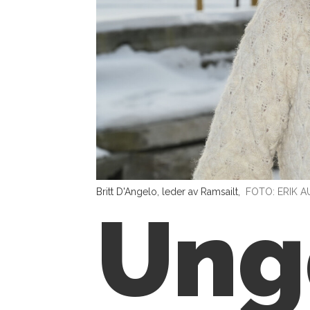
Britt D'Angelo, leder av Ramsailt,
FOTO: ERIK 
Un