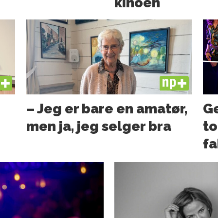
kinoen
US
PLUS
– Jeg er bare en amatør,
Ge
men ja, jeg selger bra
to
fa