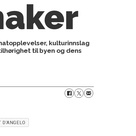
maker
atopplevelser, kulturinnslag
lhørighet til byen og dens
T D'ANGELO