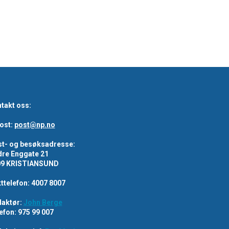
takt oss:
ost:
post@np.no
t- og besøksadresse:
re Enggate 21
09 KRISTIANSUND
ttelefon: 4007 8007
aktør:
John Berge
efon: 975 99 007