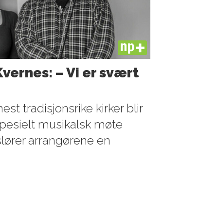
PLUS
Kvernes: – Vi er svært
t tradisjonsrike kirker blir
spesielt musikalsk møte
lører arrangørene en