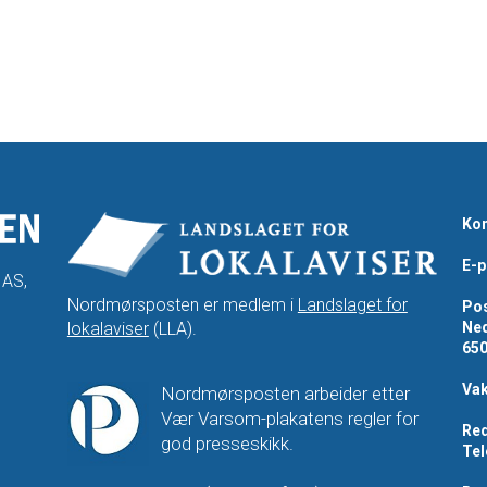
Kon
E-p
 AS,
Nordmørsposten er medlem i
Landslaget for
Pos
lokalaviser
(LLA).
Ned
65
Vak
Nordmørsposten arbeider etter
Vær Varsom-plakatens regler for
Red
god presseskikk.
Tel