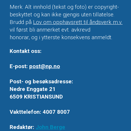
Merk: Alt innhold (tekst og foto) er copyright-
beskyttet og kan ikke gjengis uten tillatelse.
Brudd på
Lov om opphavsrett til åndsverk m.v.
vil først bli anmerket evt. avkrevd
honorar, og i ytterste konsekvens anmeldt.
Kontakt oss:
E-post:
post@np.no
Post- og besøksadresse:
Nedre Enggate 21
6509 KRISTIANSUND
Vakttelefon: 4007 8007
Redaktør:
John Berge