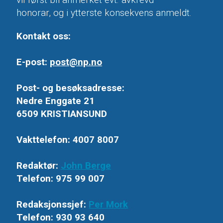
vil først bli anmerket evt. avkrevd
honorar, og i ytterste konsekvens anmeldt.
Kontakt oss:
E-post:
post@np.no
Post- og besøksadresse:
Nedre Enggate 21
6509 KRISTIANSUND
Vakttelefon: 4007 8007
Redaktør:
John Berge
Telefon: 975 99 007
Redaksjonssjef:
Per Mork
Telefon: 930 93 640