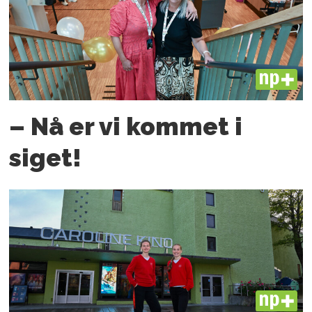
PLUS
– Nå er vi kommet i
siget!
PLUS