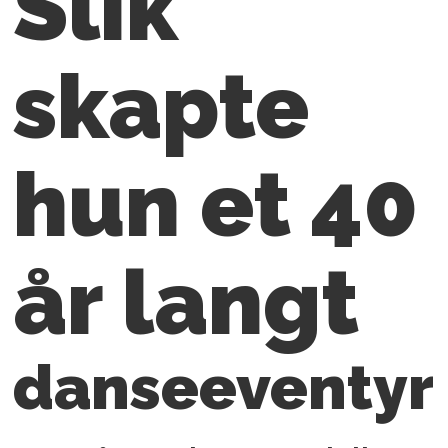
Slik
skapte
hun et 40
år langt
danseeventyr