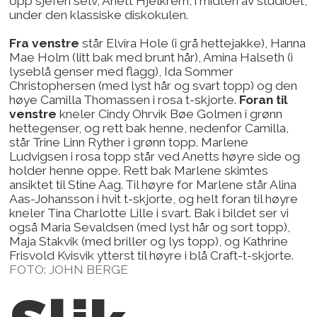
opp sjefen selv, Anett Hjelkrem, i midten av studioet,
under den klassiske diskokulen.
Fra venstre
står Elvira Hole (i grå hettejakke), Hanna
Mae Holm (litt bak med brunt hår), Amina Halseth (i
lyseblå genser med flagg), Ida Sommer
Christophersen (med lyst hår og svart topp) og den
høye Camilla Thomassen i rosa t-skjorte.
Foran til
venstre
kneler Cindy Ohrvik Bøe Golmen i grønn
hettegenser, og rett bak henne, nedenfor Camilla,
står Trine Linn Ryther i grønn topp. Marlene
Ludvigsen i rosa topp står ved Anetts høyre side og
holder henne oppe. Rett bak Marlene skimtes
ansiktet til Stine Aag. Til høyre for Marlene står Alina
Aas-Johansson i hvit t-skjorte, og helt foran til høyre
kneler Tina Charlotte Lille i svart. Bak i bildet ser vi
også Maria Sevaldsen (med lyst hår og sort topp),
Maja Stakvik (med briller og lys topp), og Kathrine
Frisvold Kvisvik ytterst til høyre i blå Craft-t-skjorte.
FOTO: JOHN BERGE