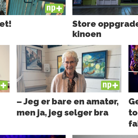
PLUS
et!
Store oppgrade
kinoen
US
PLUS
– Jeg er bare en amatør,
Ge
men ja, jeg selger bra
to
fa