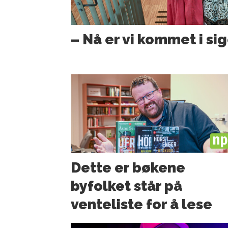
– Nå er vi kommet i sig
PL
Dette er bøkene
byfolket står på
venteliste for å lese