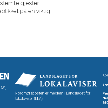
stemte gjester,
eblikket på en viktig
Kon
E-p
 AS,
Nordmørsposten er medlem i
Landslaget for
Pos
lokalaviser
(LLA).
Ned
65