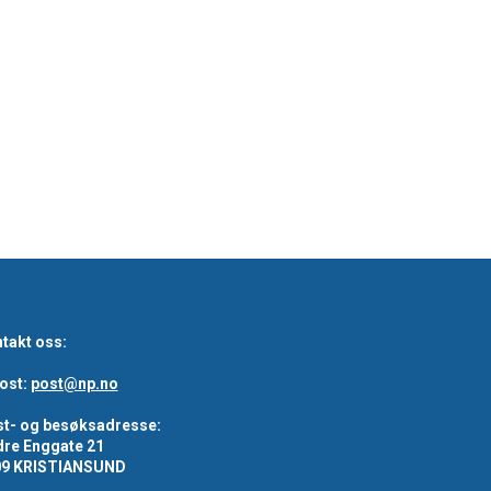
takt oss:
ost:
post@np.no
t- og besøksadresse:
re Enggate 21
09 KRISTIANSUND