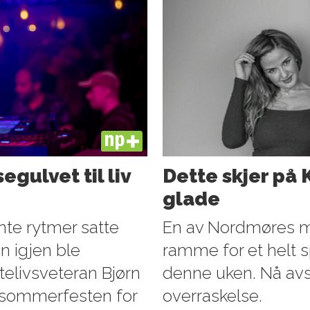
PLUS
gulvet til liv
Dette skjer på 
glade
nte rytmer satte
En av Nordmøres mes
 igjen ble
ramme for et helt 
utelivsveteran Bjørn
denne uken. Nå avs
n sommerfesten for
overraskelse.