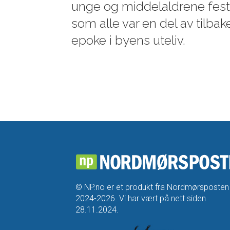
unge og middelaldrene fest
som alle var en del av tilbak
epoke i byens uteliv.
© NP.no er et produkt fra Nordmørsposten
2024-2026. Vi har vært på nett siden
28.11.2024.