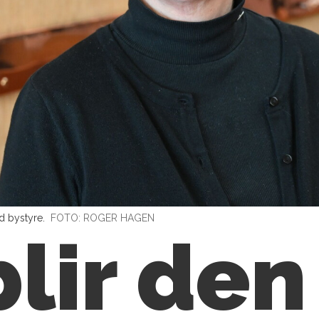
nd bystyre.
FOTO: ROGER HAGEN
blir de