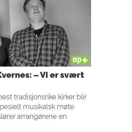
PLUS
Kvernes: – Vi er svært
t tradisjonsrike kirker blir
spesielt musikalsk møte
lører arrangørene en