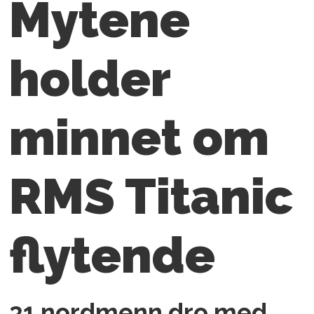
Mytene
holder
minnet om
RMS Titanic
flytende
31 nordmenn dro med