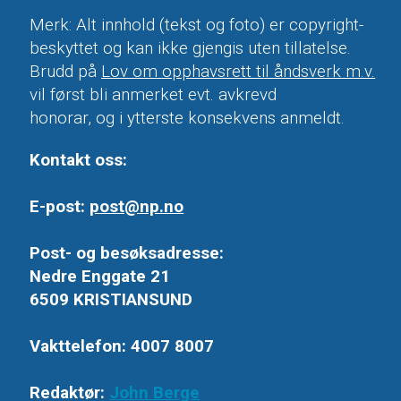
Merk: Alt innhold (tekst og foto) er copyright-
beskyttet og kan ikke gjengis uten tillatelse.
Brudd på
Lov om opphavsrett til åndsverk m.v.
vil først bli anmerket evt. avkrevd
honorar, og i ytterste konsekvens anmeldt.
Kontakt oss:
E-post:
post@np.no
Post- og besøksadresse:
Nedre Enggate 21
6509 KRISTIANSUND
Vakttelefon: 4007 8007
Redaktør:
John Berge