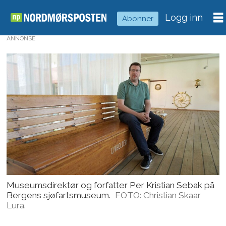
Logg inn
Abonner
ANNONSE
Museumsdirektør og forfatter Per Kristian Sebak på
Bergens sjøfartsmuseum.
FOTO: Christian Skaar
Lura.