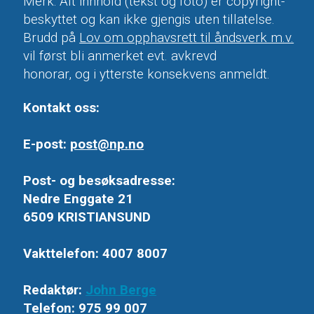
Merk: Alt innhold (tekst og foto) er copyright-
beskyttet og kan ikke gjengis uten tillatelse.
Brudd på
Lov om opphavsrett til åndsverk m.v.
vil først bli anmerket evt. avkrevd
honorar, og i ytterste konsekvens anmeldt.
Kontakt oss:
E-post:
post@np.no
Post- og besøksadresse:
Nedre Enggate 21
6509 KRISTIANSUND
Vakttelefon: 4007 8007
Redaktør:
John Berge
Telefon: 975 99 007