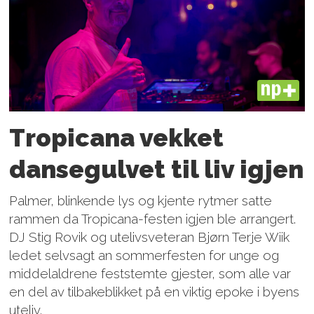
PLUS
Tropicana vekket
dansegulvet til liv igjen
Palmer, blinkende lys og kjente rytmer satte
rammen da Tropicana-festen igjen ble arrangert.
DJ Stig Rovik og utelivsveteran Bjørn Terje Wiik
ledet selvsagt an sommerfesten for unge og
middelaldrene feststemte gjester, som alle var
en del av tilbakeblikket på en viktig epoke i byens
uteliv.