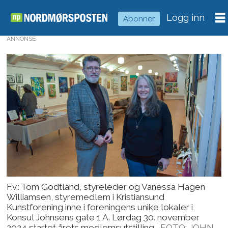
Logg inn
Abonner
ANNONSE
F.v.: Tom Godtland, styreleder og Vanessa Hagen
Williamsen, styremedlem i Kristiansund
Kunstforening inne i foreningens unike lokaler i
Konsul Johnsens gate 1 A. Lørdag 30. november
2024 startet årets medlemsutstilling.
FOTO: JOHN