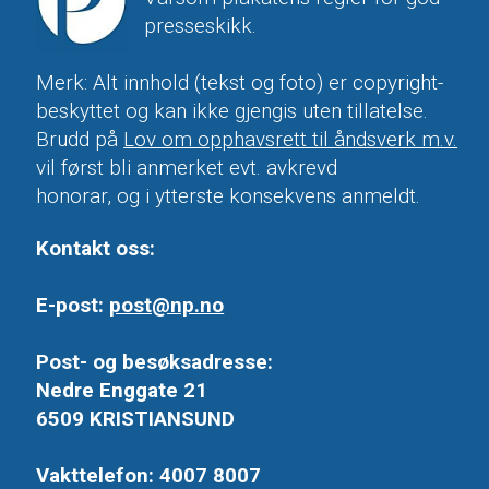
presseskikk.
Merk: Alt innhold (tekst og foto) er copyright-
beskyttet og kan ikke gjengis uten tillatelse.
Brudd på
Lov om opphavsrett til åndsverk m.v.
vil først bli anmerket evt. avkrevd
honorar, og i ytterste konsekvens anmeldt.
Kontakt oss:
E-post:
post@np.no
Post- og besøksadresse:
Nedre Enggate 21
6509 KRISTIANSUND
Vakttelefon: 4007 8007