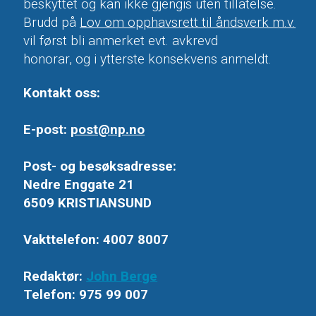
beskyttet og kan ikke gjengis uten tillatelse.
Brudd på
Lov om opphavsrett til åndsverk m.v.
vil først bli anmerket evt. avkrevd
honorar, og i ytterste konsekvens anmeldt.
Kontakt oss:
E-post:
post@np.no
Post- og besøksadresse:
Nedre Enggate 21
6509 KRISTIANSUND
Vakttelefon: 4007 8007
Redaktør:
John Berge
Telefon: 975 99 007