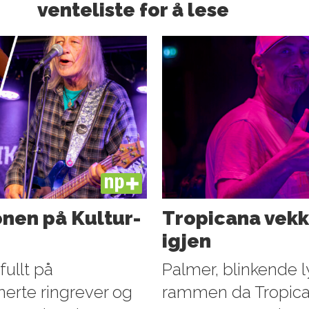
venteliste for å lese
PLUS
nen på Kultur­
Tropicana vekke
igjen
fullt på
Palmer, blinkende l
nerte ringrever og
rammen da Tropican