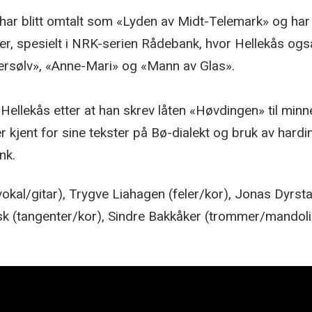
 har blitt omtalt som «Lyden av Midt-Telemark» og ha
, spesielt i NRK-serien Rådebank, hvor Hellekås også
dersølv», «Anne-Mari» og «Mann av Glas».
Hellekås etter at han skrev låten «Høvdingen» til min
er kjent for sine tekster på Bø-dialekt og bruk av hard
nk.
kal/gitar), Trygve Liahagen (feler/kor), Jonas Dyrst
 Ask (tangenter/kor), Sindre Bakkåker (trommer/mando