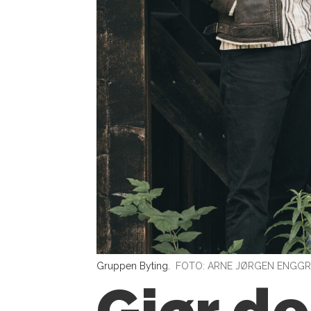
Gruppen Byting.
FOTO: ARNE JØRGEN ENGG
Gjør de