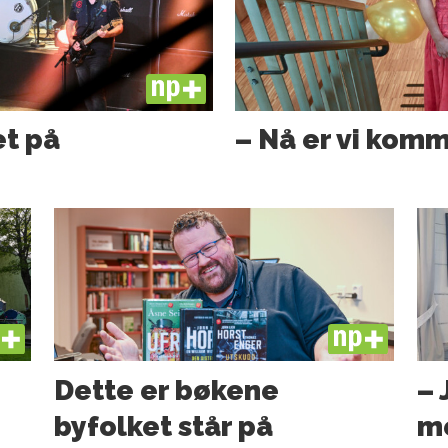
PLUS
et på
– Nå er vi komm
US
PLUS
Dette er bøkene
– 
byfolket står på
me