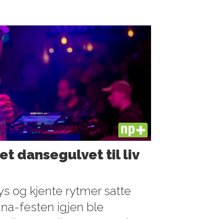
PLUS
t dansegulvet til liv
ys og kjente rytmer satte
a-festen igjen ble