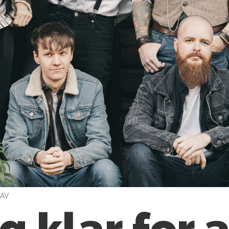
RAV
g klar for 