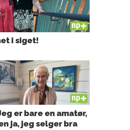
PLUS
et i siget!
PLUS
Jeg er bare en amatør,
n ja, jeg selger bra