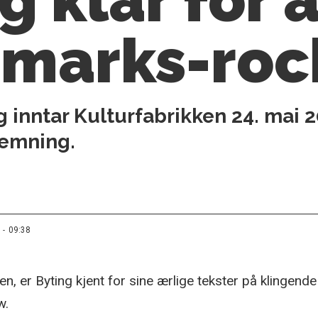
emarks-roc
 inntar Kulturfabrikken 24. mai 2
temning.
 - 09:38
n, er Byting kjent for sine ærlige tekster på klingend
w.