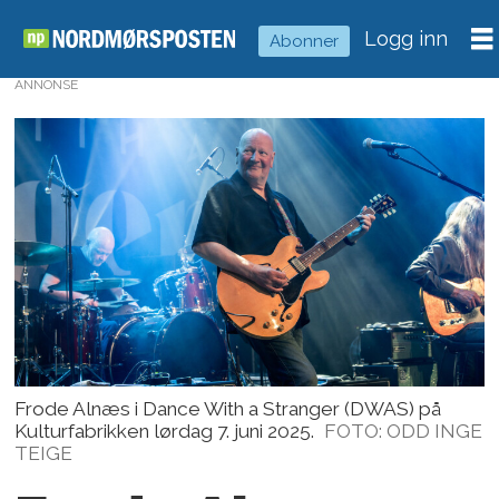
Logg inn
Abonner
ANNONSE
Frode Alnæs i Dance With a Stranger (DWAS) på
Kulturfabrikken lørdag 7. juni 2025.
FOTO: ODD INGE
TEIGE