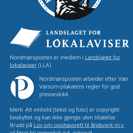
Nordmørsposten er medlem i
Landslaget for
lokalaviser
(LLA).
Nordmørsposten arbeider etter Vær
Varsom-plakatens regler for god
presseskikk.
Merk: Alt innhold (tekst og foto) er copyright-
beskyttet og kan ikke gjengis uten tillatelse.
Brudd på
Lov om opphavsrett til åndsverk m.v.
vil først bli anmerket evt. avkrevd