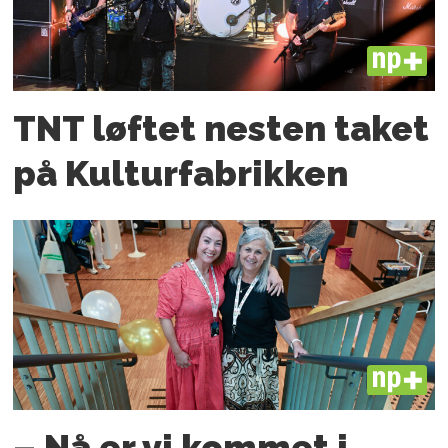
PLUS
TNT løftet nesten taket
på Kulturfabrikken
PLUS
– Nå er vi kommet i