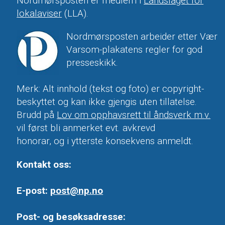
Nordmørsposten er medlem i
Landslaget for
lokalaviser
(LLA).
Nordmørsposten arbeider etter Vær
Varsom-plakatens regler for god
presseskikk.
Merk: Alt innhold (tekst og foto) er copyright-
beskyttet og kan ikke gjengis uten tillatelse.
Brudd på
Lov om opphavsrett til åndsverk m.v.
vil først bli anmerket evt. avkrevd
honorar, og i ytterste konsekvens anmeldt.
Kontakt oss:
E-post:
post@np.no
Post- og besøksadresse: