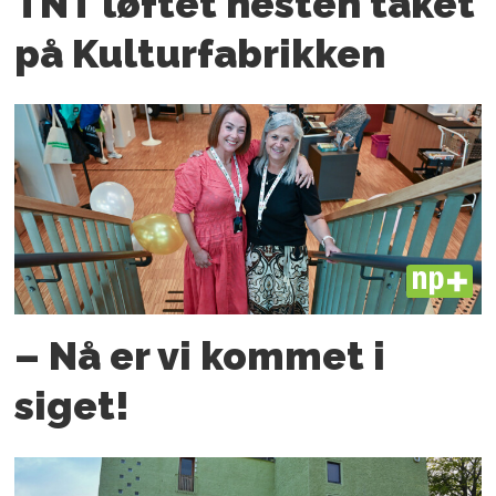
TNT løftet nesten taket
på Kulturfabrikken
PLUS
– Nå er vi kommet i
siget!