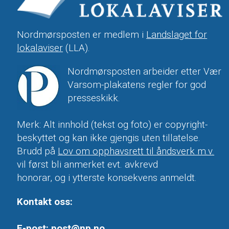
Nordmørsposten er medlem i
Landslaget for
lokalaviser
(LLA).
Nordmørsposten arbeider etter Vær
Varsom-plakatens regler for god
presseskikk.
Merk: Alt innhold (tekst og foto) er copyright-
beskyttet og kan ikke gjengis uten tillatelse.
Brudd på
Lov om opphavsrett til åndsverk m.v.
vil først bli anmerket evt. avkrevd
honorar, og i ytterste konsekvens anmeldt.
Kontakt oss:
E-post:
post@np.no