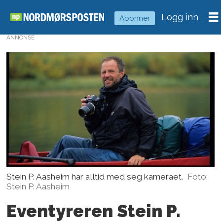
Logg inn
Abonner
ANNONSE
Stein P. Aasheim har alltid med seg kameraet.
Foto:
Stein P. Aasheim
Eventyreren Stein P.