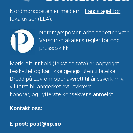
Nordmørsposten er medlem i
Landslaget for
lokalaviser
(LLA).
Nordmørsposten arbeider etter Vær
Varsom-plakatens regler for god
presseskikk.
Merk: Alt innhold (tekst og foto) er copyright-
beskyttet og kan ikke gjengis uten tillatelse.
Brudd på
Lov om opphavsrett til åndsverk m.v.
vil først bli anmerket evt. avkrevd
honorar, og i ytterste konsekvens anmeldt.
Kontakt oss:
E-post:
post@np.no