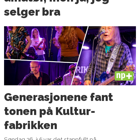
selger bra
PLUS
Generasjonene fant
tonen på Kultur­
fabrikken
Søndag 26. juli var det stappfullt på