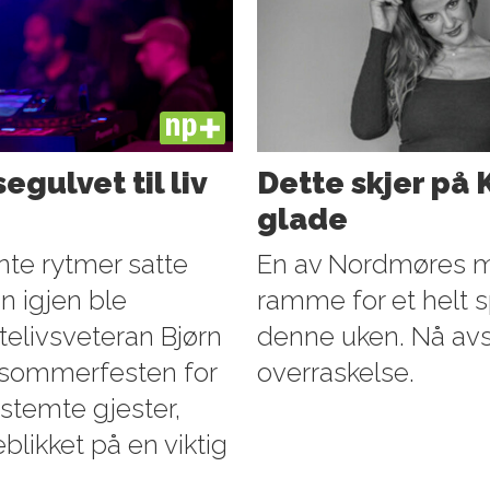
PLUS
gulvet til liv
Dette skjer på 
glade
nte rytmer satte
En av Nordmøres mes
 igjen ble
ramme for et helt 
utelivsveteran Bjørn
denne uken. Nå avs
n sommerfesten for
overraskelse.
stemte gjester,
eblikket på en viktig