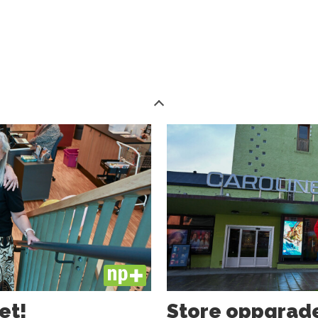
PLUS
et!
Store oppgrade