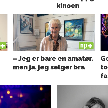
kinoen
US
PLUS
– Jeg er bare en amatør,
Ge
men ja, jeg selger bra
to
fa