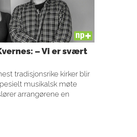
PLUS
Kvernes: – Vi er svært
t tradisjonsrike kirker blir
spesielt musikalsk møte
lører arrangørene en