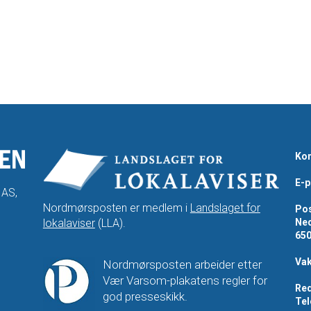
Kon
E-p
 AS,
Nordmørsposten er medlem i
Landslaget for
Pos
lokalaviser
(LLA).
Ned
65
Vak
Nordmørsposten arbeider etter
Vær Varsom-plakatens regler for
Red
god presseskikk.
Tel