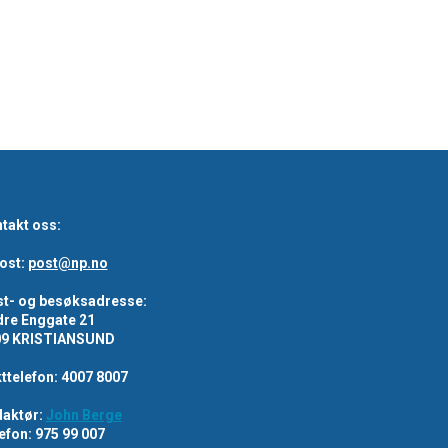
takt oss:
ost:
post@np.no
t- og besøksadresse:
re Enggate 21
09 KRISTIANSUND
ttelefon: 4007 8007
aktør:
John Berge
efon: 975 99 007