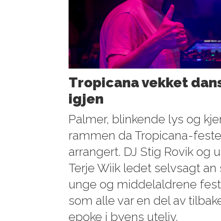
Tropicana vekket danse
igjen
Palmer, blinkende lys og kje
rammen da Tropicana-festen
arrangert. DJ Stig Rovik og 
Terje Wiik ledet selvsagt a
unge og middelaldrene fest
som alle var en del av tilbak
epoke i byens uteliv.