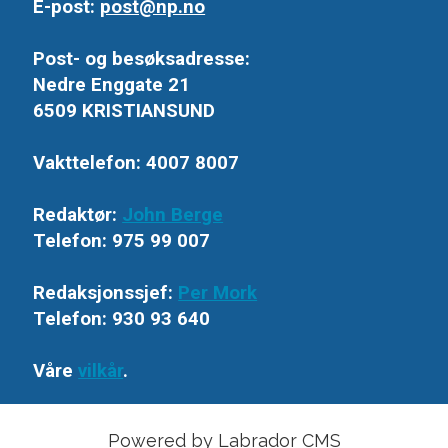
E-post:
post@np.no
Post- og besøksadresse:
Nedre Enggate 21
6509 KRISTIANSUND
Vakttelefon: 4007 8007
Redaktør:
John Berge
Telefon: 975 99 007
Redaksjonssjef:
Per Mork
Telefon: 930 93 640
Våre
vilkår
.
Powered by Labrador CMS