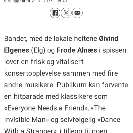
Sist oppdatert
21.01.2025 - 09:40
Bandet, med de lokale heltene
Øivind
Elgenes
(Elg) og
Frode Alnæs
i spissen,
lover en frisk og vitalisert
konsertopplevelse sammen med fire
andre musikere. Publikum kan forvente
en hitparade med klassikere som
«Everyone Needs a Friend», «The
Invisible Man» og selvfølgelig «Dance
With a Stranger», i tillegg til noen