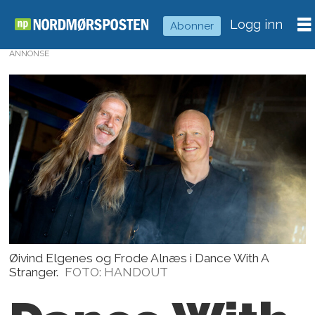
Logg inn
Abonner
ANNONSE
Øivind Elgenes og Frode Alnæs i Dance With A
Stranger.
FOTO: HANDOUT