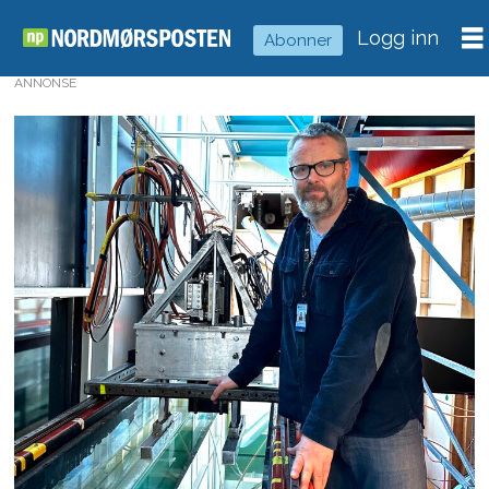
Logg inn
Abonner
ANNONSE