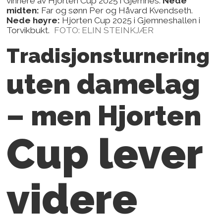
vinnere av Hjorten Cup 2025 i Gjemnes.
Nede
midten:
Far og sønn Per og Håvard Kvendseth.
Nede høyre:
Hjorten Cup 2025 i Gjemneshallen i
Torvikbukt.
FOTO: ELIN STEINKJÆR
Tradisjonsturnering
uten damelag
– men Hjorten
Cup lever
videre