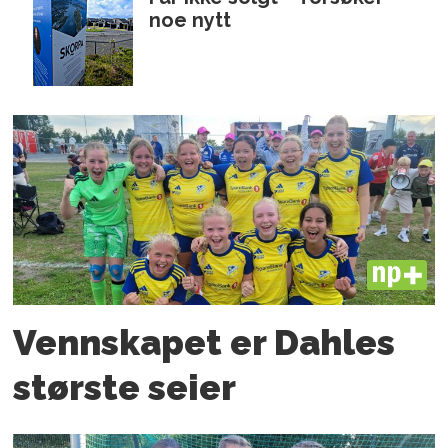
noe nytt
PLUS
Vennskapet er Dahles
største seier