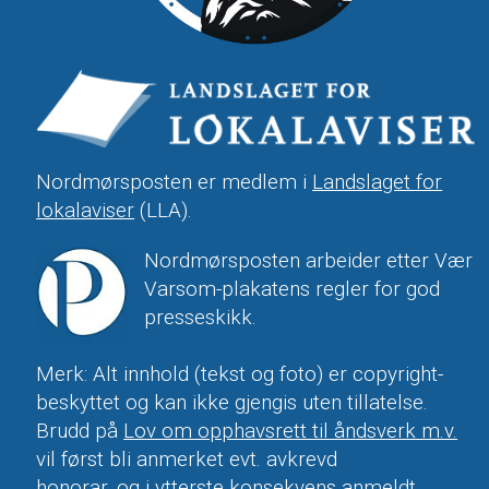
Nordmørsposten er medlem i
Landslaget for
lokalaviser
(LLA).
Nordmørsposten arbeider etter Vær
Varsom-plakatens regler for god
presseskikk.
Merk: Alt innhold (tekst og foto) er copyright-
beskyttet og kan ikke gjengis uten tillatelse.
Brudd på
Lov om opphavsrett til åndsverk m.v.
vil først bli anmerket evt. avkrevd
honorar, og i ytterste konsekvens anmeldt.