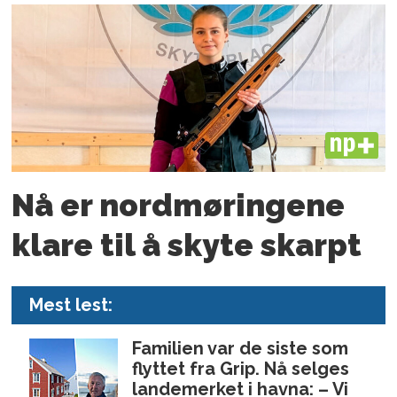
PLUS
Nå er nord­møringene
klare til å skyte skarpt
Mest lest:
Familien var de siste som
flyttet fra Grip. Nå selges
landemerket i havna: – Vi