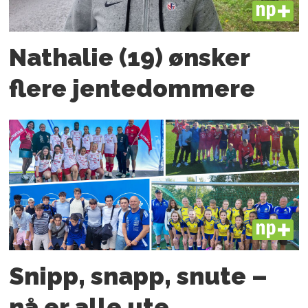
PLUS
Nathalie (19) ønsker
flere jente­­dommere
PLUS
Snipp, snapp, snute –
nå er alle ute