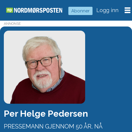
Logg inn
Abonner
ANNONSE
Per
Helge
Pedersen
-
Nordmørsposten
Per Helge Pedersen
PRESSEMANN GJENNOM 50 ÅR, NÅ