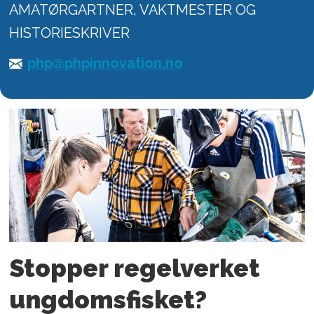
AMATØRGARTNER, VAKTMESTER OG
HISTORIESKRIVER
php@phpinnovation.no
Stopper regelverket
ungdoms­fisket?