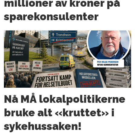
millioner av kroner på
spare­konsulenter
Nå MÅ lokal­politikerne
bruke alt «kruttet» i
sykehussaken!