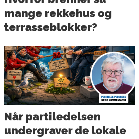
mange rekkehus og
terrasse­­blokker?
Når parti­ledelsen
under­graver de lokale