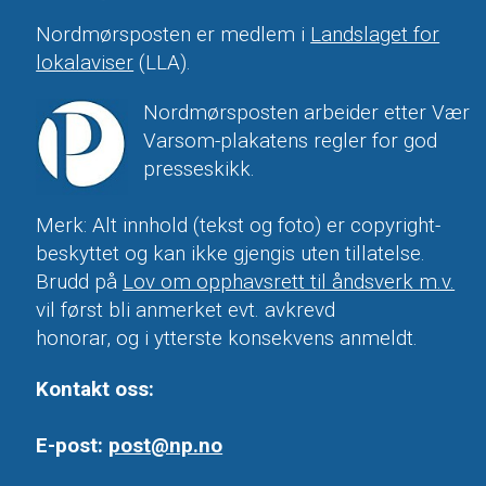
Nordmørsposten er medlem i
Landslaget for
lokalaviser
(LLA).
Nordmørsposten arbeider etter Vær
Varsom-plakatens regler for god
presseskikk.
Merk: Alt innhold (tekst og foto) er copyright-
beskyttet og kan ikke gjengis uten tillatelse.
Brudd på
Lov om opphavsrett til åndsverk m.v.
vil først bli anmerket evt. avkrevd
honorar, og i ytterste konsekvens anmeldt.
Kontakt oss:
E-post:
post@np.no