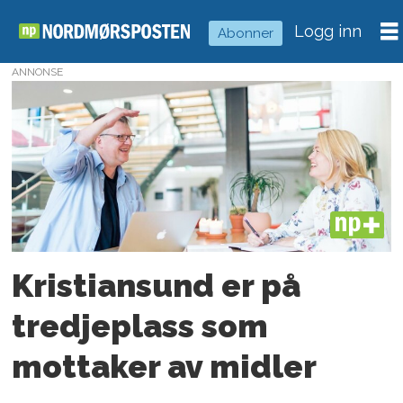
Logg inn
Abonner
ANNONSE
Tag:
hoppidno
PLUS
Kristiansund er på
tredjeplass som
mottaker av midler